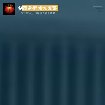
コ
剣護身術 愛知支部
ン
一般社団法人 国際護身武道連盟
テ
ン
ツ
へ
ス
キ
ッ
プ