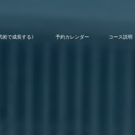
武術で成長する》
予約カレンダー
コース説明