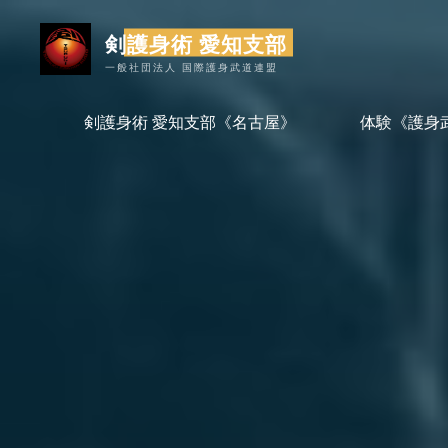
コ
剣護身術 愛知支部
ン
テ
一般社団法人 国際護身武道連盟
ン
剣護身術 愛知支部《名古屋》
体験《護身
ツ
へ
ス
キ
ッ
プ